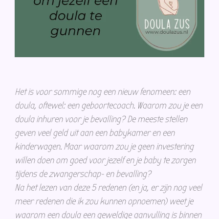
Het is voor sommige nog een nieuw fenomeen: een
doula, oftewel: een geboortecoach. Waarom zou je een
doula inhuren voor je bevalling? De meeste stellen
geven veel geld uit aan een babykamer en een
kinderwagen. Maar waarom zou je geen investering
willen doen om goed voor jezelf en je baby te zorgen
tijdens de zwangerschap- en bevalling?
Na het lezen van deze 5 redenen (en ja, er zijn nog veel
meer redenen die ik zou kunnen opnoemen) weet je
waarom een doula een geweldige aanvulling is binnen