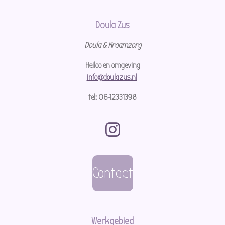
Doula Zus
Doula & Kraamzorg
Heiloo en omgeving
info@doulazus.nl
tel: 06-12331398
I
n
s
Contact
t
a
g
Werkgebied