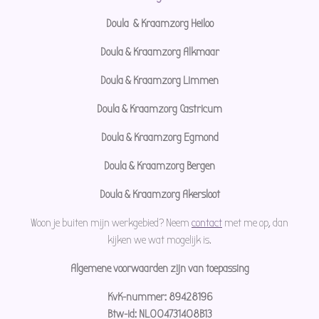
r
Doula & Kraamzorg Heiloo
a
Doula & Kraamzorg Alkmaar
m
Doula & Kraamzorg Limmen
Doula & Kraamzorg Castricum
Doula & Kraamzorg Egmond
Doula & Kraamzorg Bergen
Doula & Kraamzorg Akersloot
Woon je buiten mijn werkgebied? Neem
contact
met me op, dan
kijken we wat mogelijk is.
Algemene voorwaarden zijn van toepassing
KvK-nummer: 89428196
Btw-id: NL004731408B13