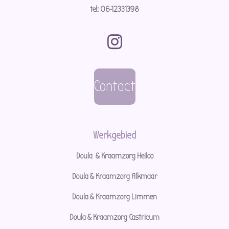
tel: 06-12331398
I
n
s
Contact
t
a
g
Werkgebied
r
Doula & Kraamzorg Heiloo
a
Doula & Kraamzorg Alkmaar
m
Doula & Kraamzorg Limmen
Doula & Kraamzorg Castricum