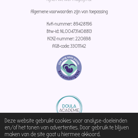
Algemene voorwaarden zijn van toepassing
KvK-nummer: 89428196
Btw-id: NL004731408B13
KCKZ-nummer: 220698
AGB-code: 33011142
Deze website gebruikt cookies voor analyse-doeleinden
© 2023 - 2026 Doula Zus
en/of het tonen van advertenties. Door gebruik te blijven
maken van de site gaat u hiermee akkoord.