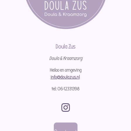
Doula Zus
Doula & Kraamzorg
Heiloo en omgeving
info@doulazus.nl
tel: 06-12331398
I
n