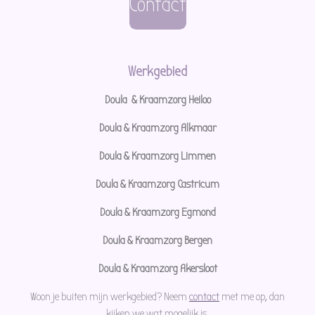
s
Contact
t
a
g
Werkgebied
r
Doula & Kraamzorg Heiloo
a
Doula & Kraamzorg Alkmaar
m
Doula & Kraamzorg Limmen
Doula & Kraamzorg Castricum
Doula & Kraamzorg Egmond
Doula & Kraamzorg Bergen
Doula & Kraamzorg Akersloot
Woon je buiten mijn werkgebied? Neem
contact
met me op, dan
kijken we wat mogelijk is.